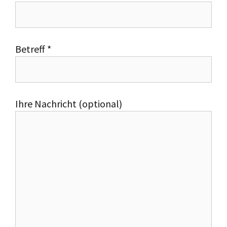
Betreff *
Bitte lassen Sie dieses Feld leer.
Ihre Nachricht (optional)
Bitte lassen Sie dieses Feld leer.