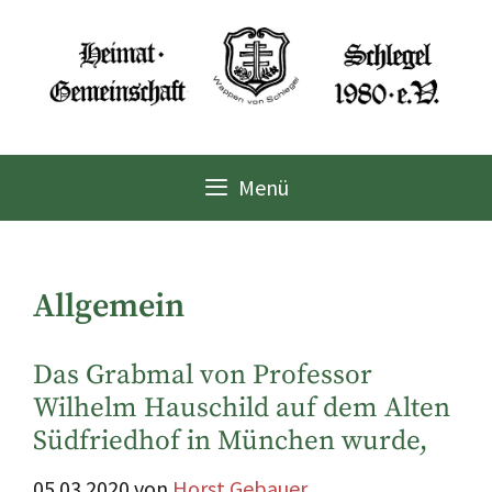
Zum
Inhalt
springen
Menü
Allgemein
Das Grabmal von Professor
Wilhelm Hauschild auf dem Alten
Südfriedhof in München wurde,
05.03.2020
von
Horst Gebauer